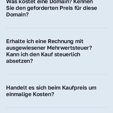
Was kostet eine Domain? Kennen 
Adressen oder als digitale Investition.
Sie den geforderten Preis für diese 
Domain?
Der Preis variiert je nach Domain. Für diese 
Domain liegt ein konkreter Kaufpreis vor – 
kontaktieren Sie uns gerne für ein 
Erhalte ich eine Rechnung mit 
unverbindliches Angebot.
ausgewiesener Mehrwertsteuer? 
Kann ich den Kauf steuerlich 
absetzen?
Ja, Sie erhalten eine Rechnung mit MwSt. 
Für Unternehmen ist der Kauf in der Regel 
steuerlich absetzbar.
Handelt es sich beim Kaufpreis um 
einmalige Kosten?
Ja. Der Kaufpreis ist einmalig. Nur beim 
späteren Betrieb der Domain (z. B. beim 