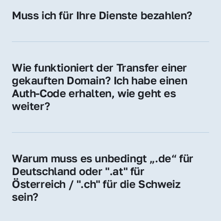
Hosting-Anbieter) fallen geringe laufende 
Muss ich für Ihre Dienste bezahlen?
Gebühren an. Diese bewegen sich für .de 
Nein, bei uns zahlen Sie nur den Kaufpreis 
Domains bei ca. 5€ / Jahr
der Domain – ohne zusätzliche Vermittlungs- 
oder Servicegebühren.
Wie funktioniert der Transfer einer 
gekauften Domain? Ich habe einen 
Auth-Code erhalten, wie geht es 
weiter?
Mit dem Auth-Code beauftragen Sie Ihren 
Provider, die Domain zu übernehmen. Gerne 
begleiten wir Sie bei diesem einfachen und 
Warum muss es unbedingt „.de“ für 
schnellen Prozess.
Deutschland oder ".at" für 
Österreich / ".ch" für die Schweiz 
sein?
Diese Endungen stehen für regionale 