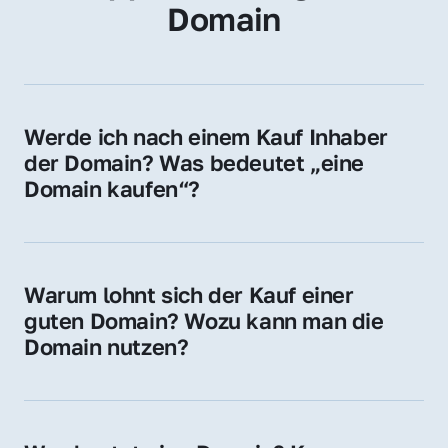
Domain
Werde ich nach einem Kauf Inhaber 
der Domain? Was bedeutet „eine 
Domain kaufen“?
Ja, Sie werden der offizielle Domain-Inhaber. 
Sie erhalten alle Rechte zur Nutzung, 
Verwaltung oder Weiterveräußerung der 
Warum lohnt sich der Kauf einer 
Domain.
guten Domain? Wozu kann man die 
Domain nutzen?
Eine starke Domain steigert Sichtbarkeit, 
Vertrauen und Markenwert. Nutzen Sie sie 
für Ihre Website, Weiterleitung, E-Mail-