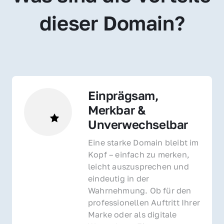
dieser Domain?
Einprägsam, 
Merkbar & 
Unverwechselbar
Eine starke Domain bleibt im 
Kopf – einfach zu merken, 
leicht auszusprechen und 
eindeutig in der 
Wahrnehmung. Ob für den 
professionellen Auftritt Ihrer 
Marke oder als digitale 