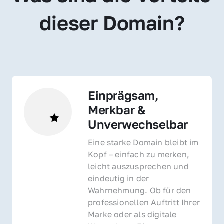
dieser Domain?
Einprägsam, 
Merkbar & 
Unverwechselbar
Eine starke Domain bleibt im 
Kopf – einfach zu merken, 
leicht auszusprechen und 
eindeutig in der 
Wahrnehmung. Ob für den 
professionellen Auftritt Ihrer 
Marke oder als digitale 