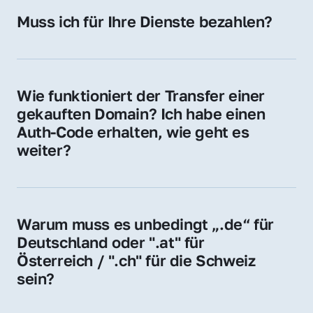
Hosting-Anbieter) fallen geringe laufende 
Muss ich für Ihre Dienste bezahlen?
Gebühren an. Diese bewegen sich für .de 
Nein, bei uns zahlen Sie nur den Kaufpreis 
Domains bei ca. 5€ / Jahr
der Domain – ohne zusätzliche Vermittlungs- 
oder Servicegebühren.
Wie funktioniert der Transfer einer 
gekauften Domain? Ich habe einen 
Auth-Code erhalten, wie geht es 
weiter?
Mit dem Auth-Code beauftragen Sie Ihren 
Provider, die Domain zu übernehmen. Gerne 
begleiten wir Sie bei diesem einfachen und 
Warum muss es unbedingt „.de“ für 
schnellen Prozess.
Deutschland oder ".at" für 
Österreich / ".ch" für die Schweiz 
sein?
Diese Endungen stehen für regionale 