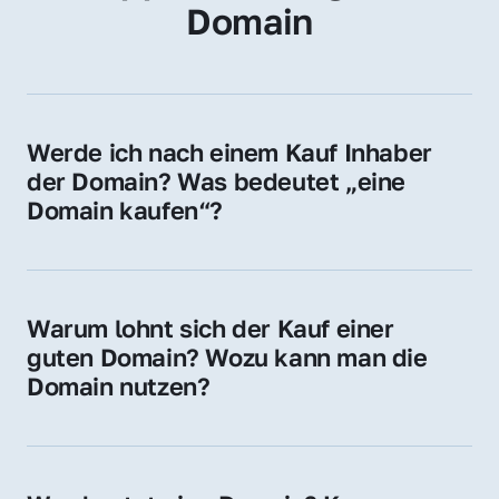
Domain
Werde ich nach einem Kauf Inhaber 
der Domain? Was bedeutet „eine 
Domain kaufen“?
Ja, Sie werden der offizielle Domain-Inhaber. 
Sie erhalten alle Rechte zur Nutzung, 
Verwaltung oder Weiterveräußerung der 
Warum lohnt sich der Kauf einer 
Domain.
guten Domain? Wozu kann man die 
Domain nutzen?
Eine starke Domain steigert Sichtbarkeit, 
Vertrauen und Markenwert. Nutzen Sie sie 
für Ihre Website, Weiterleitung, E-Mail-