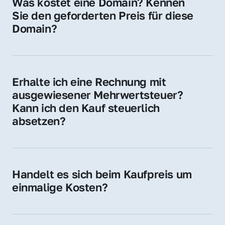
Was kostet eine Domain? Kennen 
Adressen oder als digitale Investition.
Sie den geforderten Preis für diese 
Domain?
Der Preis variiert je nach Domain. Für diese 
Domain liegt ein konkreter Kaufpreis vor – 
kontaktieren Sie uns gerne für ein 
Erhalte ich eine Rechnung mit 
unverbindliches Angebot.
ausgewiesener Mehrwertsteuer? 
Kann ich den Kauf steuerlich 
absetzen?
Ja, Sie erhalten eine Rechnung mit MwSt. 
Für Unternehmen ist der Kauf in der Regel 
steuerlich absetzbar.
Handelt es sich beim Kaufpreis um 
einmalige Kosten?
Ja. Der Kaufpreis ist einmalig. Nur beim 
späteren Betrieb der Domain (z. B. beim 